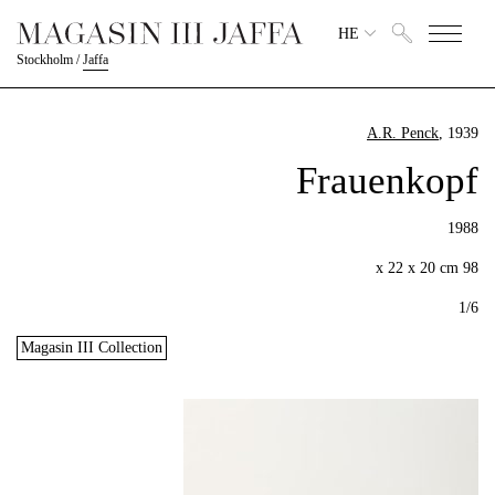
HE
Stockholm
/
Jaffa
A.R. Penck
, 1939
Frauenkopf
1988
98 x 22 x 20 cm
1/6
Magasin III Collection