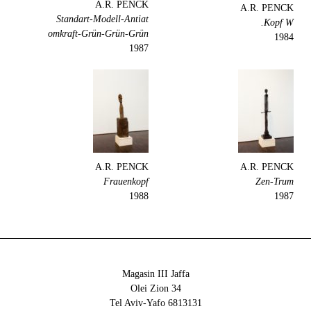
A.R. PENCK
A.R. PENCK
Standart-Modell-Antiat
Kopf W.
omkraft-Grün-Grün-Grün
1984
1987
A.R. PENCK
A.R. PENCK
Frauenkopf
Zen-Trum
1988
1987
Magasin III Jaffa
34 Olei Zion
6813131 Tel Aviv-Yafo