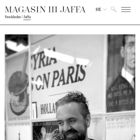
HE
Stockholm
/
Jaffa