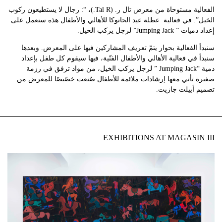
الفعالية مستوحاة من معرض تال ر. (Tal R.)، “: رجال لا يستطيعون ركوب
الخيل”. في فعالية عطلة عيد الحانوكا للأهالي والأطفال هذه سنعمل على
إعداد دميات ” Jumping Jack” لرجل يركب الخيل.
سنبدأ الفعالية بحوار يتمّ تعريف المشاركين فيها على المعرض. وبعدها
سنبدأ في فعالية الأهالي والأطفال الفنّية، فيها سيقوم كل طفل بإعداد
دمية “Jumping Jack ” لرجل يركب الخيل، من مواد ترفق في رزمة
صغيرة تأتي معها إرشادات ملائمة للأطفال صُنعت خصّيصًا للمعرض من
تصميم أييلت جازيت.
EXHIBITIONS AT MAGASIN III