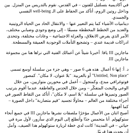
في أكاديمية بتسلئيل للفنون – في القدس، نقوم بالتدريس من المنزل. بين
وداخل روتين الزوم، أتأكد من الحفاظ على الـ well-being النفسي
والجسدي.
ديناميات الأشياء كما يتم التعبير عنها – والانتقال الحاد من الحياة الروتينية
والعديد من الخطط المخططة مسبقًا – إلى وضع وجودي وضبابي مختلف،
الأمر الذي يفرض الانغلاق، والعزلة الاجتماعية – وعادات مختلفة، وتتحدى
ادراكات قديمة عندي – وتشجيع التأملات الوجودية العميقة والمسطحة.
ماجازين III يافا: أخبرنا شيئاً عن أعمالك الفنية التي نراها هنا من مجموعة
ماجازين III.
د. أ: إنها 6 أعمال. هذه هي 6 صور – وهي جزء من سلسلة أوسع تسمى
“Untitled, Non place” أو بالعربية: “بلا عنوان، لا مكان”. كمصور
فوتوغرافي مبدع، وكمتجول – أعمل في محورين متوازيين، من خلال
الوعي والبحث المتفكّر – ومن خلال الحدس والعاطفة. عندما أقوم بترتيب
الصور وتميزها في سلسلة “بلا اسم، لا مكان”، أتأكد من التقاط الصور في
أجزاء مختلفة من العالم – محاولًا تجسيد “قيم متضاربة” داخل الصورة –
كما أفهمها.
أصبح اثنان من الأعمال مؤخرًا ملصقات نشرها ماجازين III في جميع أنحاء
ستوكهولم. أنا متحمس جدًا وأتطلع إلى اليوم الذي سأزور، لأول مرة في
حياتي – في المدينة! كانت لدي خطة لزيارة ستوكهولم هذا الصيف، وآمل
أن يحدث هذا قريبًا.