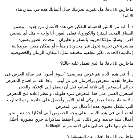
ماجازين III يافا: هل تغيرت تجربتك حيال أعمالك هذه في سياق هذه
الأيام؟
د. أ: انه من المثير للاهتمام التفكير في هذه الأعمال من جديد – وضمن
السياق المحدد للفترة والكورونا، فعلى الفور، أنا واجه – مثل أي شخص
آخر – وسلبًا مؤقتًا لحريتنا بالسفر والطيران – تتحدث الصور بصورة
مباشرة عن تجربة تجول غير محدودة زمنياً – أو بمكان معين. مونديالية
(عالمية) الحدث، تغيّر مفاهيم مختلفة مثل؛ المكان، الزمان والخصوصية.
ماجازين III يافا: ما الذي تعمل عليه حاليًا؟
د. أ: في هذه الأيام يتم عرض معرضي: “سوق أسود” في صالة العرض في
مقرها الجديد لمعرض برافرمان في تل أبيب – يافا. لقد تم افتتاح المعرض
حوالي أسبوعين إلى ثلاثة أسابيع قبل أن نضطر إلى الإغلاق والحجر.
استغرق العمل على هذا المعرض فترة طويلة، وأنتظر إعادة فتح المعرض
– لاستنفاد مدة العرض وكي أغلق الأمر وأحصل على خاتمة لهذه التجارب
التي تشكل محتوى هذه الأعمال في المعرض.
أعتقد أنني في هذه الأيام – على وجه الخصوص أبني أفكارًا جديدة – نحو
أعمال فنية جديدة. وغير ذلك، انني أحتفظ بمذكرات جريٍ مصورة، أُحمِّل
مقاطع منها على حسابي على الانستغرام: @dadika
ماجازين III يافا: افكار عن المستقبل؟