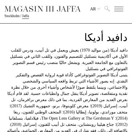
AR
Stockholm
/
Jaffa
دافيد أديكا
دافيد أديكا (من مواليد 1970) يعيش ويعمل في تل أبيب، ودرس للقلب
الأول في أكاديمية بتسلئيل للتصميم والفنون، وللقب الثاني في بتسلئيل
بالتعاون مع الجامعة العبرية. ويشغل حاليًا منصب رئيس قسم التصوير
الفوتوغرافي في بتسلئيل.
يتبنى أديكا التصوير الفوتوغرافي كأداة قوية لرواية القصص والتفكير
النقدي. إنه يصور الأشياء التي تربط واقعه السياسي والشخصي
والاجتماعي، وبينما يلتقط صورًا لأشخاص وأشياء أخرى من خلال نظرة
نقدية ومتفحّصة، تصوير أديكا ينقل جمال وانطباعات حسية. لقد قام أديكا
بعرض العديد من المعارض الفردية، بما في ذلك معرض برافرمان، تل
أبيب، إسرائيل (2019)؛ معرض كلوبنوفا، برنو، جمهورية التشيك (2017)؛
متحف موراندي، بولونيا، إيطاليا (2016)؛ المتحف الوطني للفنون، ريغا
(2014)؛ The Open Lens Gallery at The Gershman Y، فيلادلفيا، بنسلفانيا
(2012)؛ جناح هيلينا روبنشتاين، متحف تل أبيب للفنون، إسرائيل (2010).
بالإضافة إلى ذلك، فقد شارك في العديد من المعارض الجماعية، وأعماله