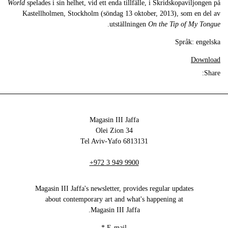
World
spelades i sin helhet, vid ett enda tillfälle, i Skridskopaviljongen på
Kastellholmen, Stockholm (söndag 13 oktober, 2013), som en del av
.
utställningen
On the Tip of My Tongue
Språk: engelska
Download
Share:
Magasin III Jaffa
34 Olei Zion
6813131 Tel Aviv-Yafo
+972 3 949 9900
Magasin III Jaffa's newsletter, provides regular updates
about contemporary art and what's happening at
Magasin III Jaffa.
*
E-mail