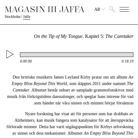
AR
Stockholm
/
Jaffa
On the Tip of My Tongue
. Kapitel 5:
The Caretaker
0:00:00
0:18:19
Den brittiske musikern James Leyland Kirby pratar om sitt album
An
Empty Bliss Beyond This World
, som släpptes 2011 under namnet
The
Caretaker
. Albumet består enbart av samplade grammofonskivor med
musik från förkrigstidens danssalonger, och speglar hans intresse för vad
som händer när våra sinnen och minnen börjar försämras.
Nyare forskning har visat att för personer som har drabbats av
Alzheimers, kan musik fungera som katalysator för att återuppväcka
förlorade minnen. Detta har varit utgångspunkten för Kirbys utforskning
av sinnet och dess mekanismer. Albumet
An Empty Bliss Beyond This