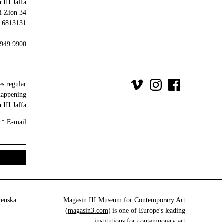
 III Jaffa
34 Olei Zion
6813131 Tel Aviv-Yafo
 949 9900
es regular
happening
III Jaffa.
*
E-mail
venska
Magasin III Museum for Contemporary Art
(
magasin3.com
) is one of Europe's leading
institutions for contemporary art.