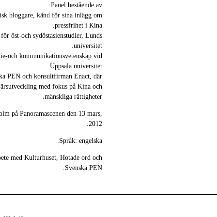
Panel bestående av:
itisk bloggare, känd för sina inlägg om
pressfrihet i Kina.
för öst-och sydöstasienstudier, Lunds
universitet.
edie-och kommunikationsvetenskap vid
Uppsala universitet.
ska PEN och konsultfirman Enact, där
ffärsutveckling med fokus på Kina och
mänskliga rättigheter.
holm på Panoramascenen den 13 mars,
2012.
Språk: engelska.
bete med Kulturhuset, Hotade ord och
Svenska PEN.