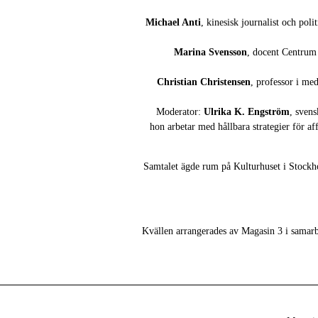
Michael Anti
, kinesisk journalist och pol
Marina Svensson
, docent Centrum 
Christian Christensen
, professor i m
Moderator:
Ulrika K. Engström
, sven
hon arbetar med hållbara strategier för a
Samtalet ägde rum på Kulturhuset i Stock
Kvällen arrangerades av Magasin 3 i samar