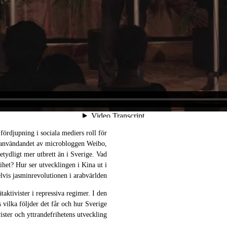
fördjupning i sociala mediers roll för
 användandet av microbloggen Weibo,
betydligt mer utbrett än i Sverige. Vad
ihet? Hur ser utvecklingen i Kina ut i
vis jasminrevolutionen i arabvärlden?
taktivister i repressiva regimer. I den
 vilka följder det får och hur Sverige
ister och yttrandefrihetens utveckling.