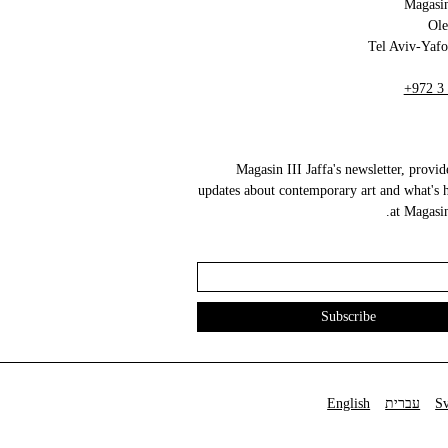
Magasin
+972 3
Magasin III Jaffa's newsletter, provid
updates about contemporary art and what's 
at Magasin 
S
עברית
English