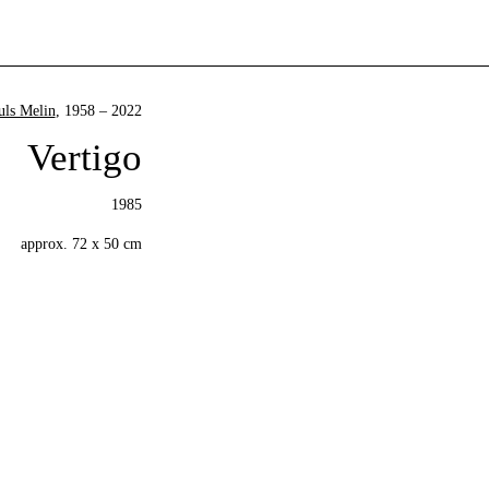
uls Melin
, 1958 – 2022
Vertigo
1985
approx. 72 x 50 cm