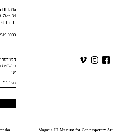
 III Jaffa
34 Olei Zion
6813131 Tel Aviv-Yafo
 949 9900
יפו‬
*
דוא"ל
venska
Magasin III Museum for Contemporary Art