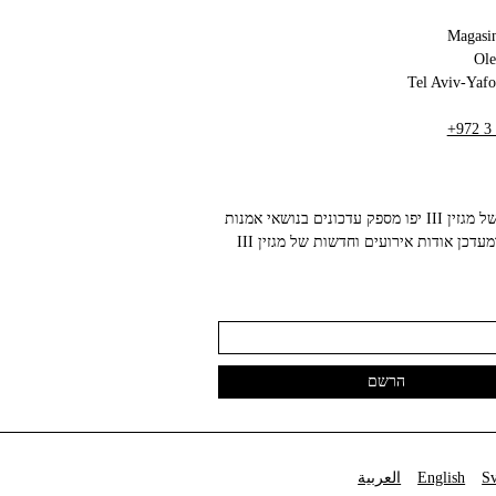
Magasin
+972 3
הניוזלטר של מגזין III יפו מספק עדכונים בנושאי אמנות
עכשווית ומעדכן אודות אירועים וחדשות של מגזין III
العربية
English
S