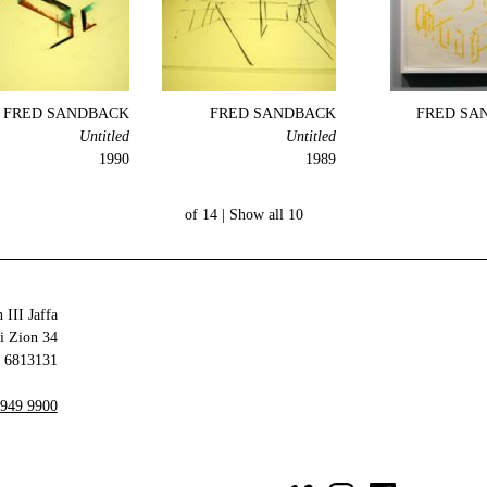
FRED SANDBACK
FRED SANDBACK
FRED SA
Untitled
Untitled
1990
1989
Show all
10 of 14 |
 III Jaffa
34 Olei Zion
6813131 Tel Aviv-Yafo
 949 9900