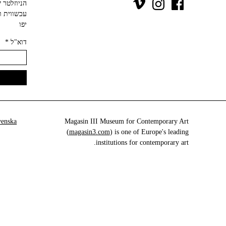
יפו‬
דוא"ל
*
venska
Magasin III Museum for Contemporary Art
(
magasin3.com
) is one of Europe's leading
institutions for contemporary art.