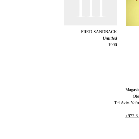
FRED SANDBACK
Untitled
1990
Magasin
+972 3