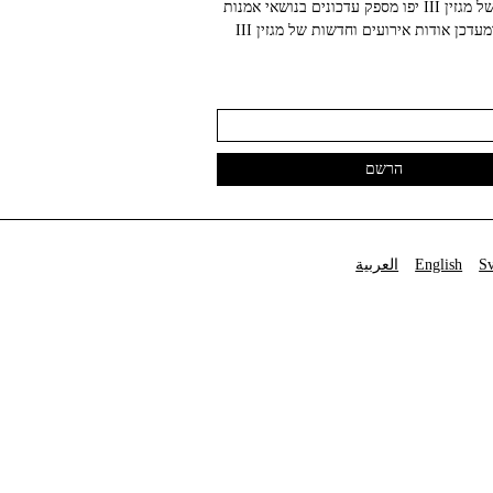
הניוזלטר של מגזין III יפו מספק עדכונים בנושאי אמנות
עכשווית ומעדכן אודות אירועים וחדשות של מגזין III
S
English
العربية