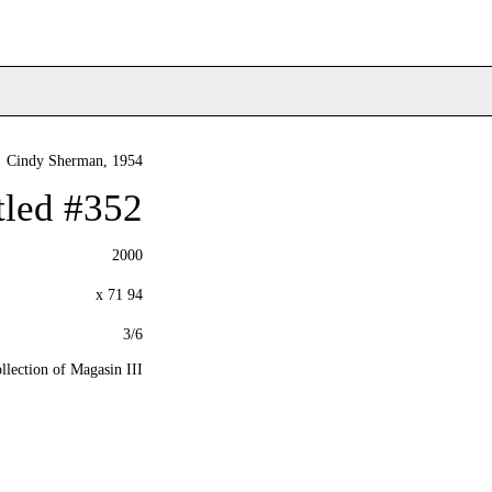
Cindy Sherman
, 1954
tled #352
2000
94 x 71
3/6
llection of Magasin III