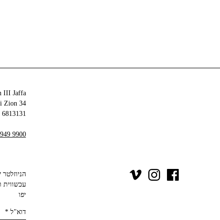
 III Jaffa
34 Olei Zion
6813131 Tel Aviv-Yafo
 949 9900
יפו‬
דוא"ל
*