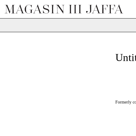
Unti
Formerly co