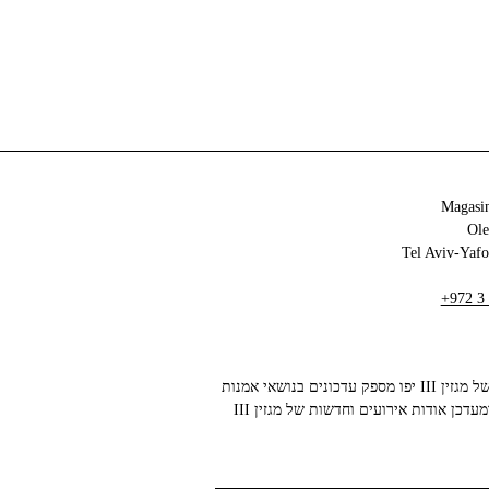
Magasin
+972 3
הניוזלטר של מגזין III יפו מספק עדכונים בנושאי אמנות
עכשווית ומעדכן אודות אירועים וחדשות של מגזין III