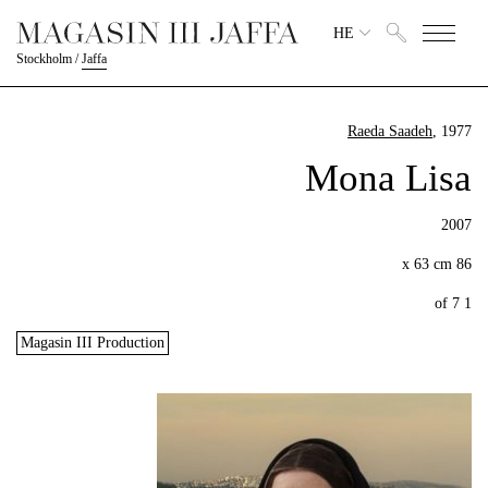
HE
Stockholm
/
Jaffa
Raeda Saadeh
, 1977
Mona Lisa
2007
86 x 63 cm
1 of 7
Magasin III Production