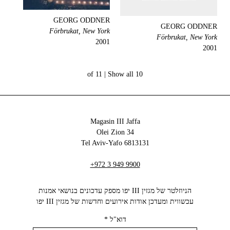
GEORG ODDNER
GEORG ODDNER
Förbrukat, New York
Förbrukat, New York
2001
2001
Show all
10 of 11 |
Magasin III Jaffa
34 Olei Zion
6813131 Tel Aviv-Yafo
+972 3 949 9900
הניוזלטר של מגזין III יפו מספק עדכונים בנושאי אמנות
עכשווית ומעדכן אודות אירועים וחדשות של מגזין III יפו‬
דוא"ל
*