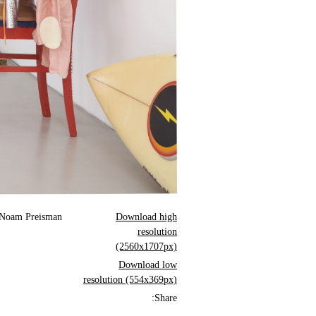
 Noam Preisman.
Download high
resolution
(2560x1707px)
Download low
resolution (554x369px)
Share: