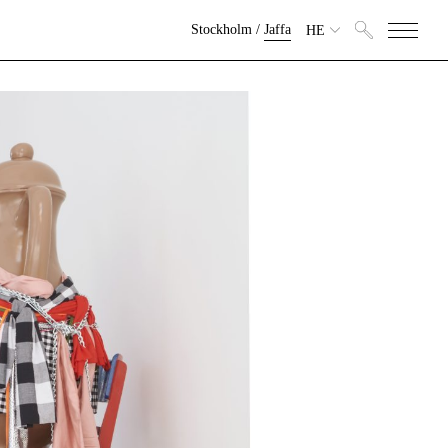
Stockholm
/
Jaffa
HE