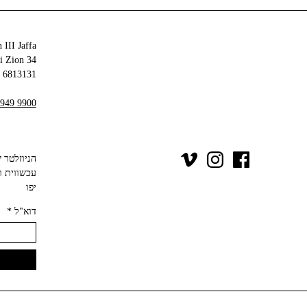
 III Jaffa
34 Olei Zion
6813131 Tel Aviv-Yafo
 949 9900
יפו‬
דוא"ל
*