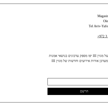
Magasin
+972 3
הניוזלטר של מגזין III יפו מספק עדכונים בנושאי אמנות
עכשווית ומעדכן אודות אירועים וחדשות של מגזין III