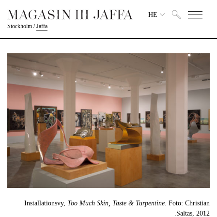
HE
Stockholm
/
Jaffa
Installationsvy,
Too Much Skin, Taste & Turpentine
. Foto: Christian
Saltas, 2012.