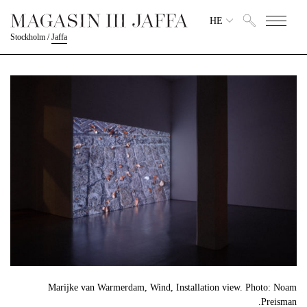
HE
Stockholm
/
Jaffa
Marijke van Warmerdam, Wind, Installation view. Photo: Noam
Preisman.