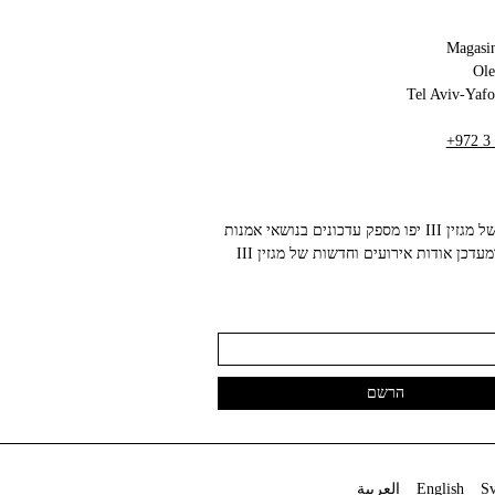
Magasin
+972 3
הניוזלטר של מגזין III יפו מספק עדכונים בנושאי אמנות
עכשווית ומעדכן אודות אירועים וחדשות של מגזין III
العربية
English
S