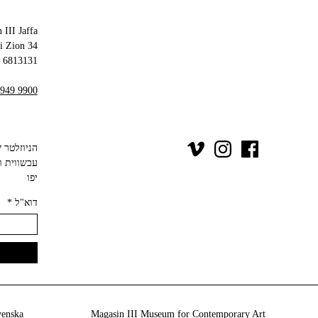
 III Jaffa
34 Olei Zion
6813131 Tel Aviv-Yafo
 949 9900
יפו‬
*
דוא"ל
venska
Magasin III Museum for Contemporary Art