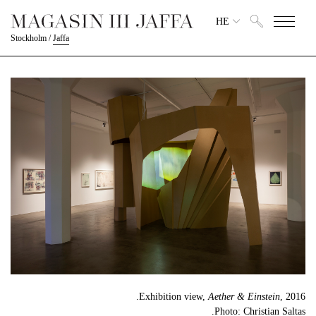
HE
Stockholm
/
Jaffa
Exhibition view,
Aether & Einstein
, 2016.
Photo: Christian Saltas.