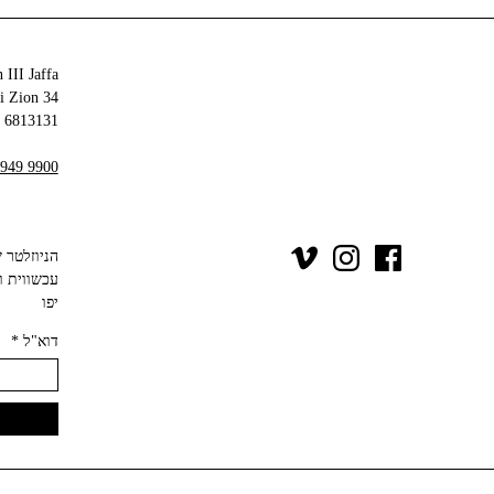
 III Jaffa
34 Olei Zion
6813131 Tel Aviv-Yafo
 949 9900
יפו‬
דוא"ל
*