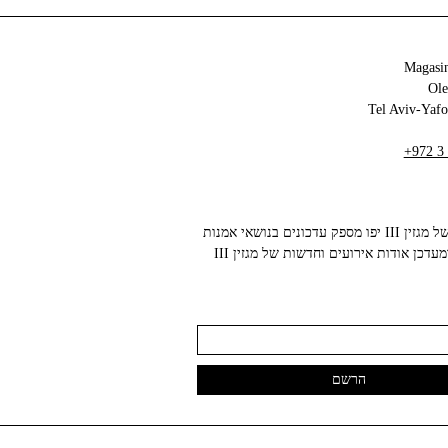
Magasin
+972 3
הניוזלטר של מגזין III יפו מספק עדכונים בנושאי אמנות
עכשווית ומעדכן אודות אירועים וחדשות של מגזין III