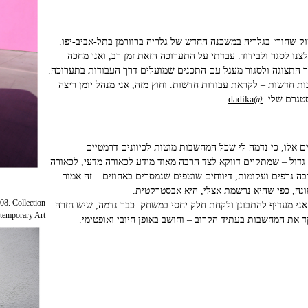
ק שחור״ בגלריה במשכנה החדש של גלריה ברוורמן בתל-אביב-יפו.
ו לסגר ולבידוד. עבדתי על התערוכה הזאת זמן רב, ואני מחכה
 התצוגה ולסגור מעגל עם התכנים שמועלים דרך העבודות בתערוכה.
ות חדשות – לקראת עבודות חדשות. וחוץ מזה, אני מנהל יומן ריצה
סטגרם שלי:
@dadika
ם אלו, כי נדמה לי שכל המחשבות מוטות לכיוונים דרמטיים
 גדול – שמתקיים דווקא לצד הרבה מאוד מידע לכאורה מדעי, לכאורה
ה גרפים ועקומות, דיווחים שוטפים שנמסרים באחוזים – זה אמור
נה, כפי שהיא נרשמת אצלי, היא אבסטרקטית.
08. Collection
 אני מעדיף להתבונן ולקחת חלק יחסי במשחק. כבר נדמה, שיש חזרה
emporary Art.
קד את המחשבות בעתיד הקרוב – וחושב באופן חיובי ואופטימי.