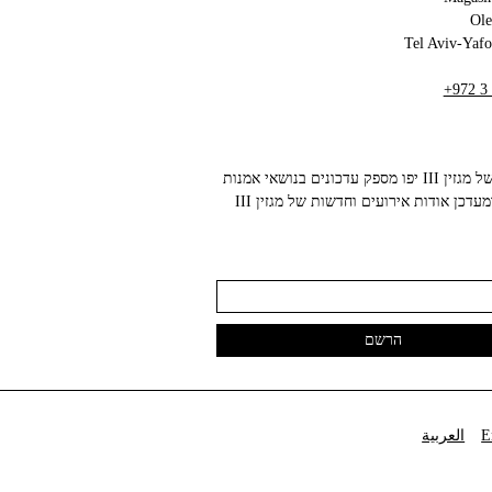
+972 3
הניוזלטר של מגזין III יפו מספק עדכונים בנושאי אמנות
עכשווית ומעדכן אודות אירועים וחדשות של מגזין III
E
العربية