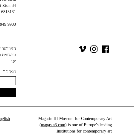
34 Olei Zion
6813131 Tel Aviv-Yafo
 949 9900
יפו‬
דוא"ל
*
nglish
Magasin III Museum for Contemporary Art
(
magasin3.com
) is one of Europe's leading
institutions for contemporary art.