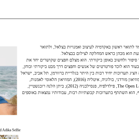
בד בתל אביב, למד לתואר ראשון באקדמיה לעיצוב ואמנויות בצלאל, ולתואר
כעת הוא מכהן כראש המחלקה לצילום בבצלאל.
סיפור ולחשוב באופן ביקורתי. הוא מצלם חפצים שקושרים יחד את
עוד הוא לוכד פורטרטים של אנשים וחפצים דרך מבט ביקורתי ובוחן,
הציג תערוכות יחיד רבות בין היתר בגלריית ברוורמן, תל אביב, ישראל
(2019); גלריה קלובנובה, ברנו, צכ׳יה (2017); מוזיאון מורדני, בולוניה, איטליה (2016); המוזיאון הלאומי לאמנות,
ריגה (2014); The Open Lens Gallery at The Gershman Y, פילדלפיה, פנסילבניה (2012); ביתן הלנה רובנשטיין,
 אביב לאמנות, ישראל (2010). בנוסף, הוא השתתף בתערוכות קבוצתיות רבות, עבודותיו נמצאות באוספים
 Adika Selfie.