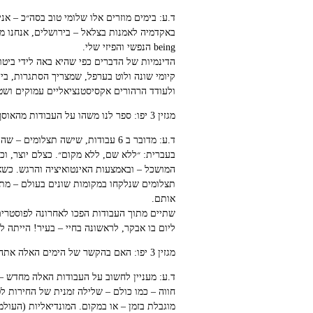
ד.ע: בימים מוזרים אלו שלומי טוב בסה״כ – אני 
being הנפשי והפיזי שלי.
הדינמיות של הדברים כפי שהיא באה לידי ביטו
קיומי שונה ולוט בערפל, שמצריך הסתגרות, ביד
ולעודד הרהורים אקסיסטנציאליים עמוקים ושט
מגזין 3 יפו: ספר לנו משהו על העבודות מהאוסף שאנחנו רואים כאן.
בעברית: ״ללא שם, ללא מקום״. כצלם יוצר, וכ
המושכל – ובאמצעות האינטואיציה והרגש. כשאנ
תצלומים שנלקחו במקומות שונים בעולם – מתוך
אותם.
ליום בו אבקר, לראשונה בחיי – בעיר! הייתה ל
מגזין 3 יפו: האם בהקשר של הימים האלה אתה חווה את העבודות באופן שונה?
ד.ע: מעניין לחשוב על העבודות האלה מחדש – 
חווה – כמו כולם – שלילה זמנית של החירות לט
מוגבלת בזמן – או במקום. המונדיאליות (העולמי