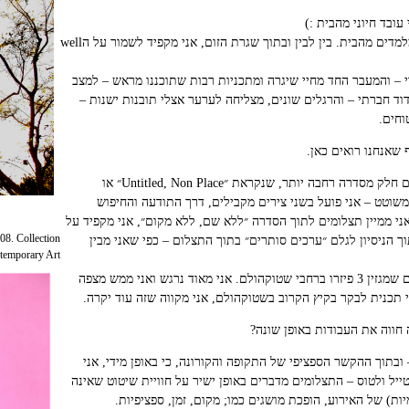
עובד חיוני מהבית :)
באקדמיה לאמנות בצלאל – בירושלים, אנחנו מלמדים מהבית. בין לבין ובתוך שגרת הזום, אני מקפיד לשמור על הwell
י – והמעבר החד מחיי שיגרה ומתכניות רבות שתוכננו מראש – למצב
וד חברתי – והרגלים שונים, מצליחה לערער אצלי תובנות ישנות –
וחים.
ד.ע: מדובר ב 6 עבודות, שישה תצלומים – שהם חלק מסדרה רחבה יותר, שנקראת ״Untitled, Non Place״ או
משוטט – אני פועל בשני צירים מקבילים, דרך התודעה והחיפוש
י ממיין תצלומים לתוך הסדרה ״ללא שם, ללא מקום״, אני מקפיד על
08. Collection
 הניסיון לגלם ״ערכים סותרים״ בתוך התצלום – כפי שאני מבין
emporary Art.
שתיים מתוך העבודות הפכו לאחרונה לפוסטרים שמגזין 3 פיזרו ברחבי שטוקהולם. אני מאוד נרגש ואני ממש מצפה
י תכנית לבקר בקיץ הקרוב בשטוקהולם, אני מקווה שזה עוד יקרה.
ובתוך ההקשר הספציפי של התקופה והקורונה, כי באופן מידי, אני
ייל ולטוס – התצלומים מדברים באופן ישיר על חוויית שיטוט שאינה
ות) של האירוע, הופכת מושגים כמו; מקום, זמן, ספציפיות.