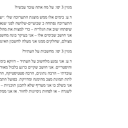
מגזין 3 יפו: על מה אתה עובד עכשיו?
ד.ע: בימים אלו ממש מוצגת התערוכה שלי :״שו
התערוכה נפתחה כ שבועיים-שלושה לפני שנאלצנ
שיפתחו שוב את הגלריה – כדי למצות את מהלך
אני חושב שבימים אלו – אני בעיקר בונה מחשב
מצולם, שחלקים ממנו אני מעלה לחשבון האינ
מגזין 3 יפו: מחשבות על העתיד?
ד.ע: אני נמנע מלחשוב על העתיד – דווקא בימי
והיסטריים. אני חושב שקיים כרגע בלבול מאוד
עובדתי – הרבה נתונים, הרבה סטטיסטיקה, הרב
לתת תמונת מצב מהימנה ומדויקת. בפועל התמו
אני בשלב בו אני מעדיף שלא לתכנן תוכניות –
לשגרה – או לפחות ניסיונות לחזור. אז אני ממ