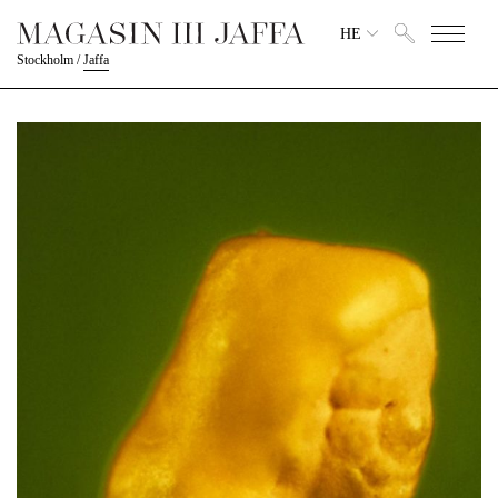
HE
Stockholm
/
Jaffa