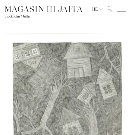
HE
Stockholm
/
Jaffa