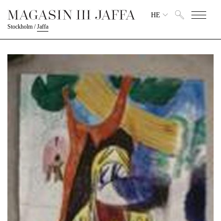
HE
Stockholm
/
Jaffa