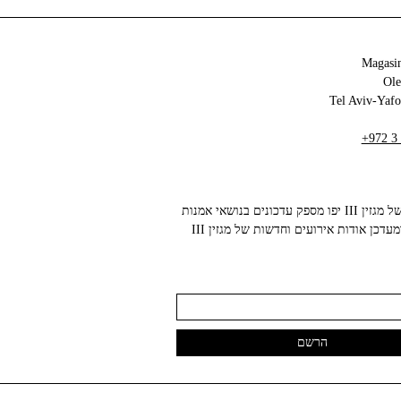
Magasin
+972 3
הניוזלטר של מגזין III יפו מספק עדכונים בנושאי אמנות
עכשווית ומעדכן אודות אירועים וחדשות של מגזין III