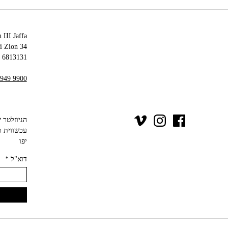
 III Jaffa
34 Olei Zion
6813131 Tel Aviv-Yafo
 949 9900
יפו‬
דוא"ל
*