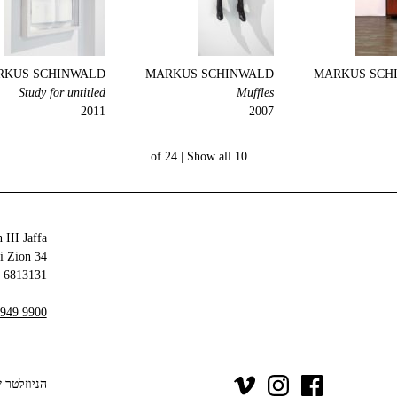
RKUS SCHINWALD
MARKUS SCHINWALD
MARKUS SCH
Study for untitled
Muffles
2011
2007
Show all
10 of 24 |
 III Jaffa
34 Olei Zion
6813131 Tel Aviv-Yafo
 949 9900