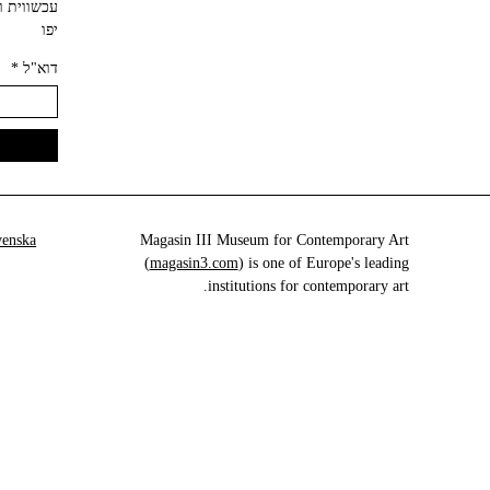
יפו‬
דוא"ל
*
venska
Magasin III Museum for Contemporary Art
(
magasin3.com
) is one of Europe's leading
institutions for contemporary art.