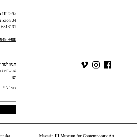
 III Jaffa
34 Olei Zion
6813131 Tel Aviv-Yafo
 949 9900
יפו‬
דוא"ל
*
venska
Magasin III Museum for Contemporary Art