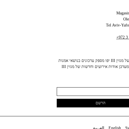
Magasin
+972 3
הניוזלטר של מגזין III יפו מספק עדכונים בנושאי אמנות
עכשווית ומעדכן אודות אירועים וחדשות של מגזין III
S
English
العربية