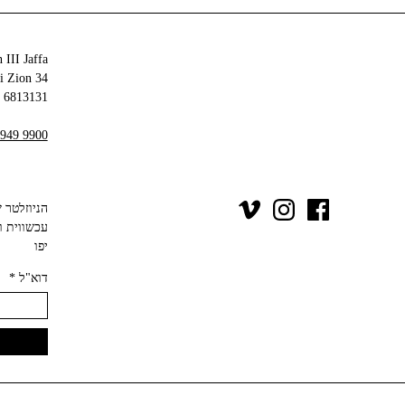
 III Jaffa
34 Olei Zion
6813131 Tel Aviv-Yafo
 949 9900
יפו‬
דוא"ל
*