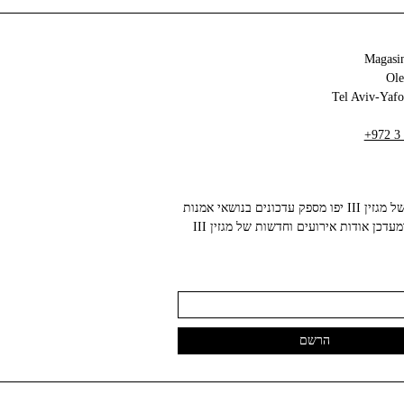
Magasin
+972 3
הניוזלטר של מגזין III יפו מספק עדכונים בנושאי אמנות
עכשווית ומעדכן אודות אירועים וחדשות של מגזין III