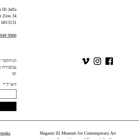
 III Jaffa
34 Olei Zion
6813131 Tel Aviv-Yafo
 949 9900
יפו‬
דוא"ל
*
venska
Magasin III Museum for Contemporary Art