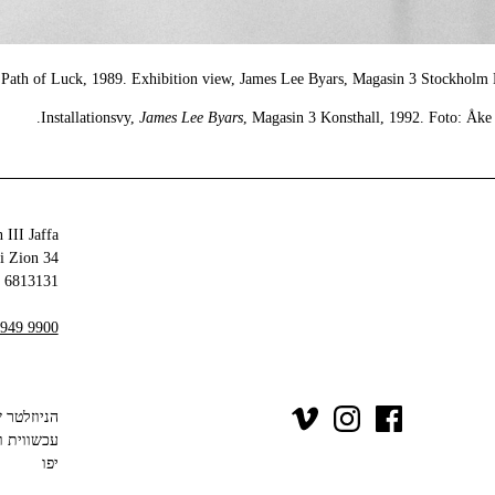
Path of Luck, 1989. Exhibition view, James Lee Byars, Magasin 3 Stockholm K
Installationsvy,
James Lee Byars
, Magasin 3 Konsthall, 1992. Foto: Åke
 III Jaffa
34 Olei Zion
6813131 Tel Aviv-Yafo
 949 9900
יפו‬