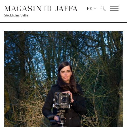
HE
Stockholm
/
Jaffa