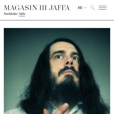
HE
Stockholm
/
Jaffa